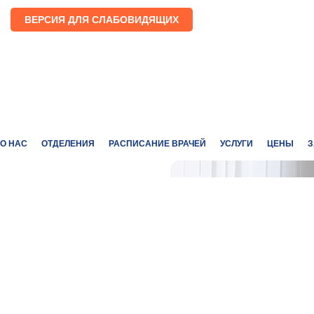
ВЕРСИЯ ДЛЯ СЛАБОВИДЯЩИХ
О НАС
ОТДЕЛЕНИЯ
РАСПИСАНИЕ ВРАЧЕЙ
УСЛУГИ
ЦЕНЫ
З
СОВРЕМЕННОЕ
ОБОРУДОВАНИЕ
ВЫСОКОКВАЛИФИЦИРОВАННЫЕ
СПЕЦИАЛИСТЫ
ИНДИВИДУАЛЬНЫЙ ПОДХОД К
КАЖДОМУ ПАЦИЕНТУ